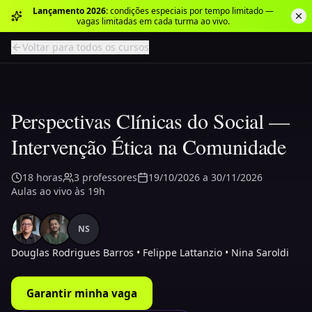
Lançamento 2026:
condições especiais por tempo limitado —
vagas limitadas em cada turma ao vivo.
Voltar para todos os cursos
Perspectivas Clínicas do Social —
Intervenção Ética na Comunidade
18
horas
3
professores
19/10/2026
a
30/11/2026
Aulas ao vivo às 19h
NS
Douglas Rodrigues Barros • Felippe Lattanzio • Nina Saroldi
Garantir minha vaga