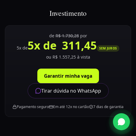
Investimento
de
R$ 1.730,28
por
5x de 311,45
5
x de
SEM JUROS
ou
R$ 1.557,25
à vista
Garantir minha vaga
Tirar dúvida no WhatsApp
Pagamento seguro
Em até 12x no cartão
7 dias de garantia
Falar