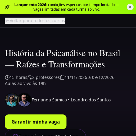
Lançamento 2026:
condições especiais por tempo limitado —
vagas limitadas em cada turma ao vivo.
Voltar para todos os cursos
História da Psicanálise no Brasil
— Raízes e Transformações
15
horas
2
professores
11/11/2026
a
09/12/2026
Aulas ao vivo às 19h
Fernanda Samico • Leandro dos Santos
Garantir minha vaga