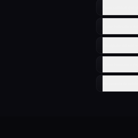
Posso começar por q
Como funciona o ace
Há suporte durante o
Como funciona o pa
Há garantia de satisf