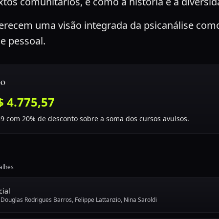
os comunitários, e como a história e a diversid
erecem uma visão integrada da psicanálise com
e pessoal.
bo
$ 4.775,57
89
com 20% de desconto sobre a soma dos cursos avulsos.
alhes
cial
•
Douglas Rodrigues Barros, Felippe Lattanzio, Nina Saroldi