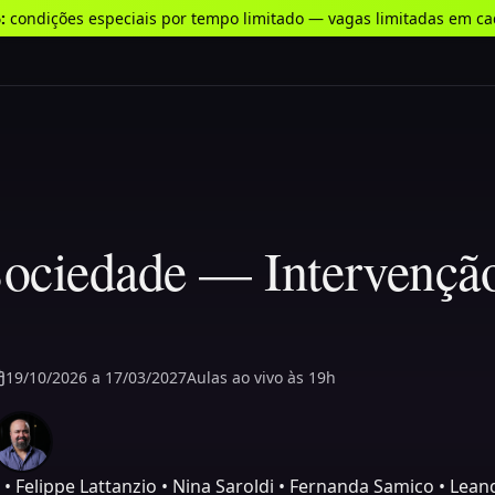
:
condições especiais por tempo limitado — vagas limitadas em ca
Sociedade — Intervenção
19/10/2026
a
17/03/2027
Aulas ao vivo às 19h
• Felippe Lattanzio • Nina Saroldi • Fernanda Samico • Lean