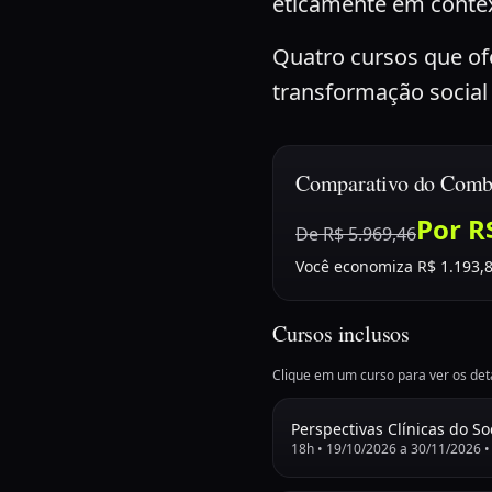
eticamente em context
Quatro cursos que of
transformação social 
Comparativo do Com
Por
R
De
R$ 5.969,46
Você economiza
R$ 1.193,
Cursos inclusos
Clique em um curso para ver os det
Perspectivas Clínicas do So
18
h •
19/10/2026
a
30/11/2026