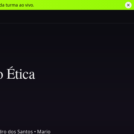
da turma ao vivo.
 Ética
dro dos Santos • Mario