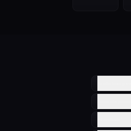
As aulas ficam grava
Preciso estar present
Há certificado?