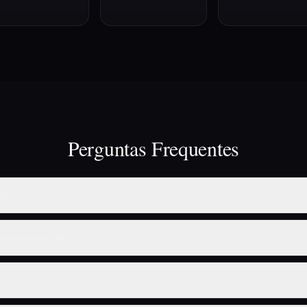
Perguntas Frequentes
das?
e nas aulas ao vivo?